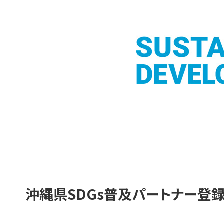
沖縄県SDGs普及パートナー
登