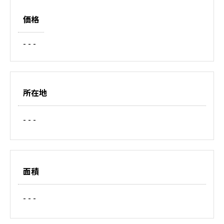
価格
- - -
所在地
- - -
面積
- - -