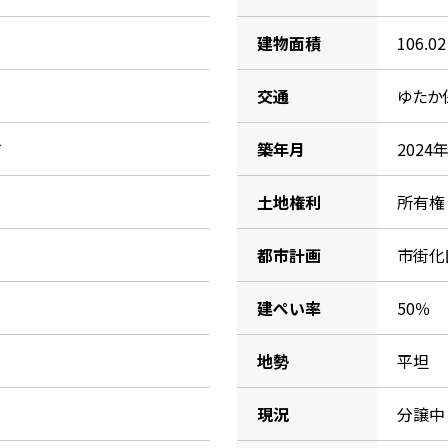
建物面積
106.0
交通
ゆたか
て
築年月
202
土地権利
所有権
都市計画
市街化
建ぺい率
50％
地勢
平坦
現況
分譲中