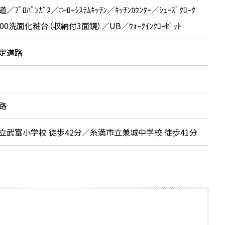
ﾌﾟﾛﾊﾟﾝｶﾞｽ／ﾎｰﾛｰｼｽﾃﾑｷｯﾁﾝ／ｷｯﾁﾝｶｳﾝﾀｰ／ｼｭｰｽﾞｸﾛｰｸ
00洗面化粧台（収納付3面鏡）／UB／ｳｫｰｸｲﾝｸﾛｰｾﾞｯﾄ
定道路
路
立武富小学校 徒歩42分／糸満市立兼城中学校 徒歩41分