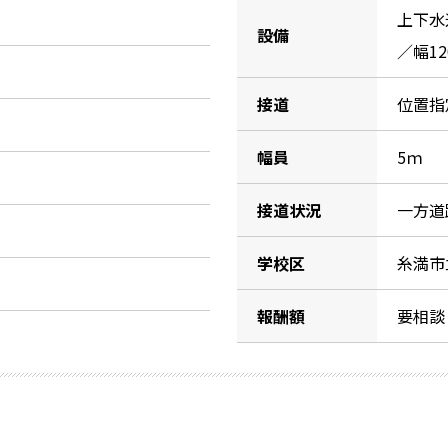
上下水道／
設備
／幅12
接道
位置指
幅員
5ｍ
接道状況
一方道
学校区
糸満市
報酬額
要相談