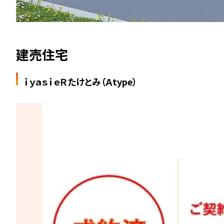
建売住宅
ｉｙａｓｉｅＲたけとみ（Ａtype）