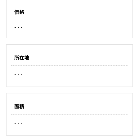
価格
- - -
所在地
- - -
面積
- - -