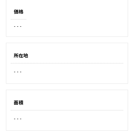
価格
- - -
所在地
- - -
面積
- - -