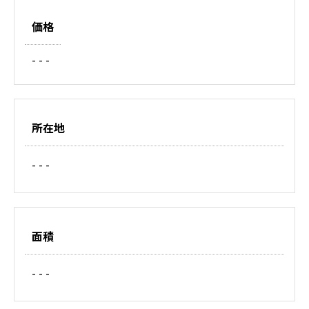
価格
- - -
所在地
- - -
面積
- - -