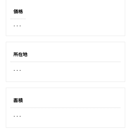
価格
- - -
所在地
- - -
面積
- - -