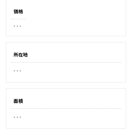
価格
- - -
所在地
- - -
面積
- - -