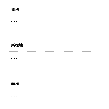
価格
- - -
所在地
- - -
面積
- - -