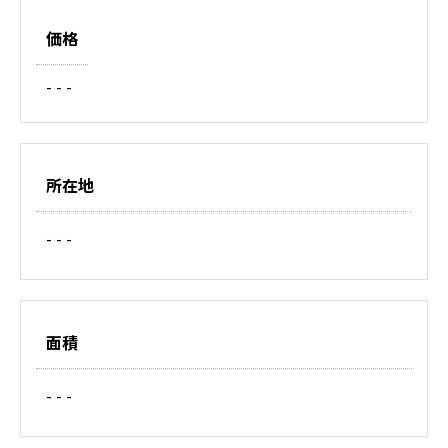
価格
- - -
所在地
- - -
面積
- - -