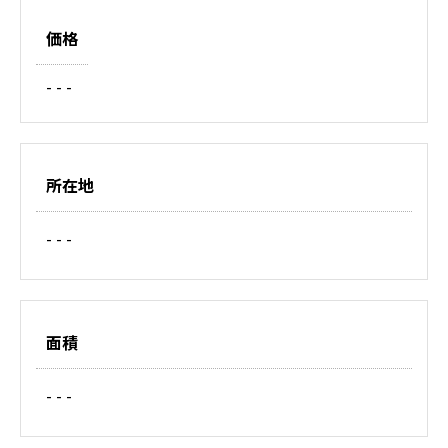
価格
- - -
所在地
- - -
面積
- - -