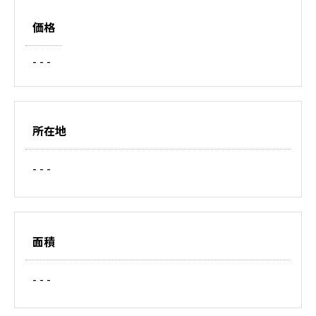
価格
- - -
所在地
- - -
面積
- - -