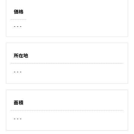
価格
- - -
所在地
- - -
面積
- - -