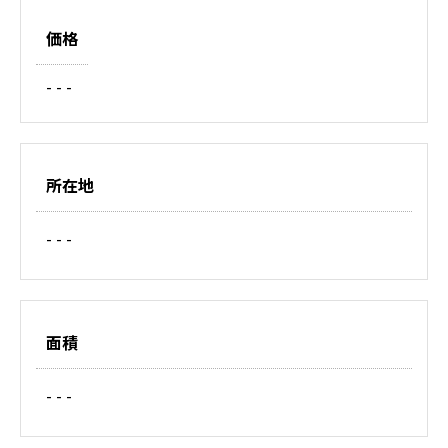
価格
- - -
所在地
- - -
面積
- - -