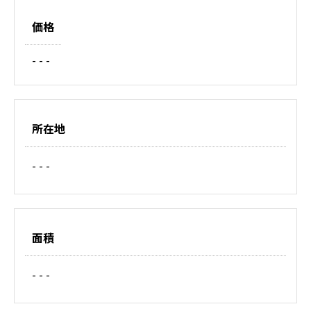
価格
- - -
所在地
- - -
面積
- - -