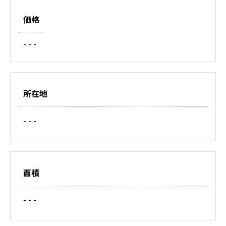
価格
- - -
所在地
- - -
面積
- - -