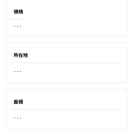
価格
- - -
所在地
- - -
面積
- - -