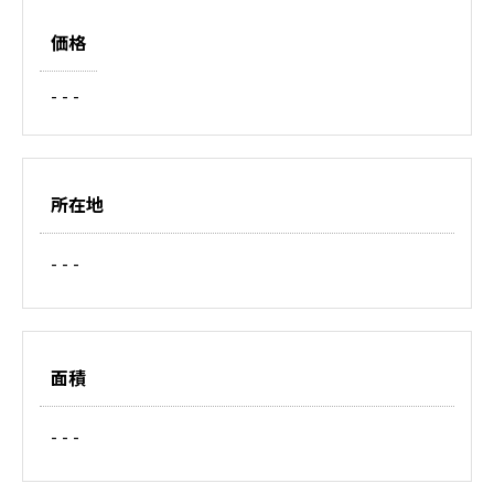
価格
- - -
所在地
- - -
面積
- - -