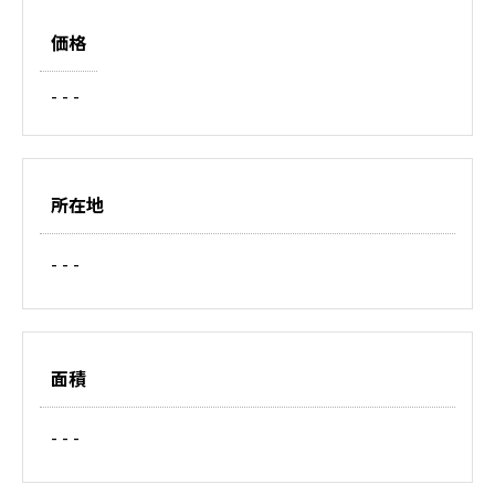
価格
- - -
所在地
- - -
面積
- - -