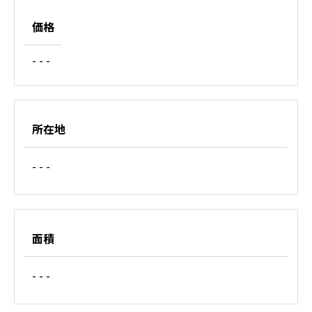
価格
- - -
所在地
- - -
面積
- - -