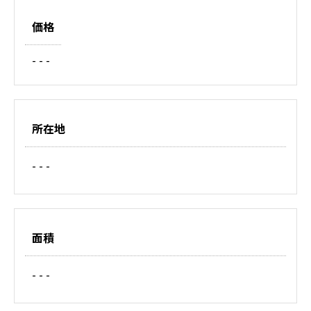
価格
- - -
所在地
- - -
面積
- - -