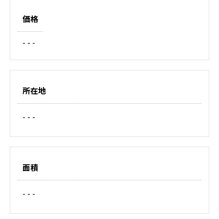
価格
- - -
所在地
- - -
面積
- - -