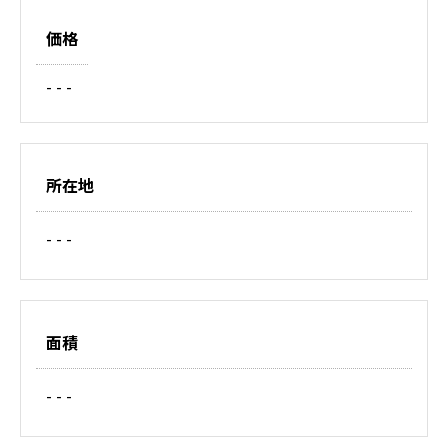
価格
- - -
所在地
- - -
面積
- - -