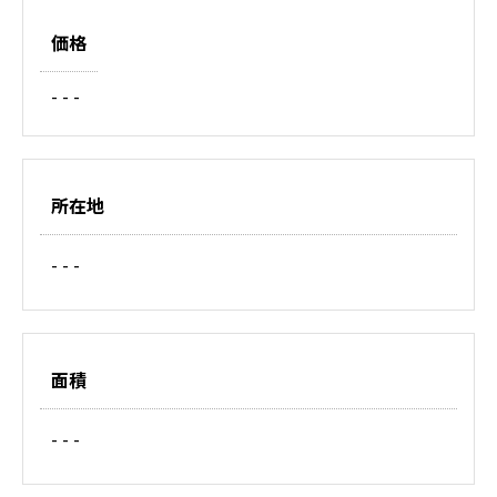
価格
- - -
所在地
- - -
面積
- - -