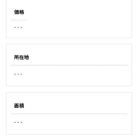
価格
- - -
所在地
- - -
面積
- - -