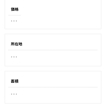
価格
- - -
所在地
- - -
面積
- - -