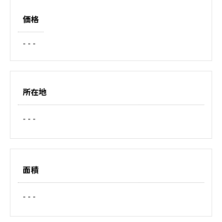
価格
- - -
所在地
- - -
面積
- - -