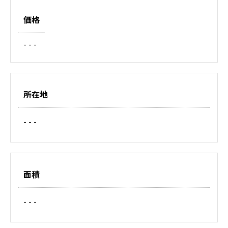
価格
- - -
所在地
- - -
面積
- - -