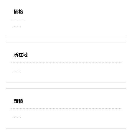
価格
- - -
所在地
- - -
面積
- - -