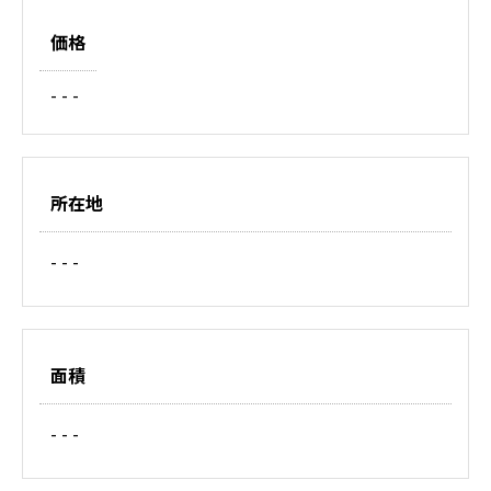
価格
- - -
所在地
- - -
面積
- - -