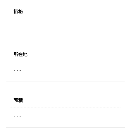
価格
- - -
所在地
- - -
面積
- - -