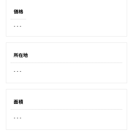
価格
- - -
所在地
- - -
面積
- - -