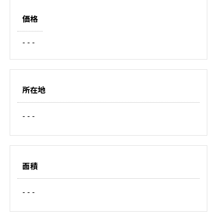
価格
- - -
所在地
- - -
面積
- - -