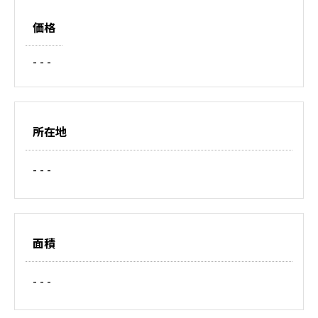
価格
- - -
所在地
- - -
面積
- - -