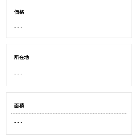
価格
- - -
所在地
- - -
面積
- - -