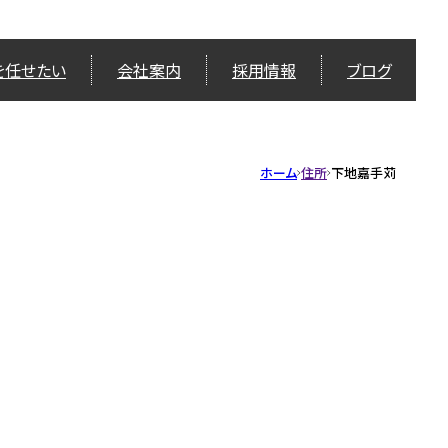
を任せたい
会社案内
採用情報
ブログ
ホーム
住所
下地嘉手苅