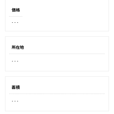
価格
- - -
所在地
- - -
面積
- - -