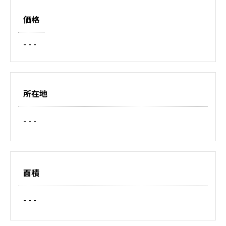
価格
- - -
所在地
- - -
面積
- - -