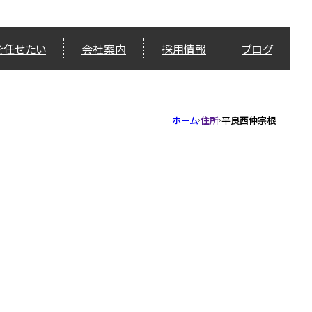
を任せたい
会社案内
採用情報
ブログ
ホーム
住所
平良西仲宗根