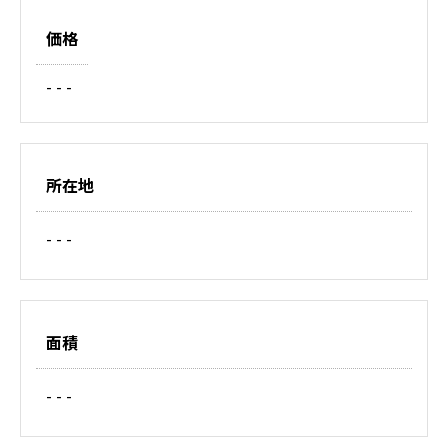
価格
- - -
所在地
- - -
面積
- - -