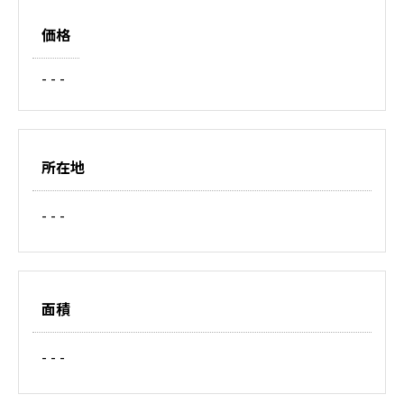
価格
- - -
所在地
- - -
面積
- - -