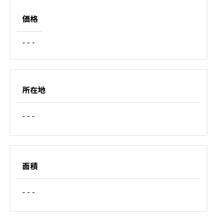
価格
- - -
所在地
- - -
面積
- - -