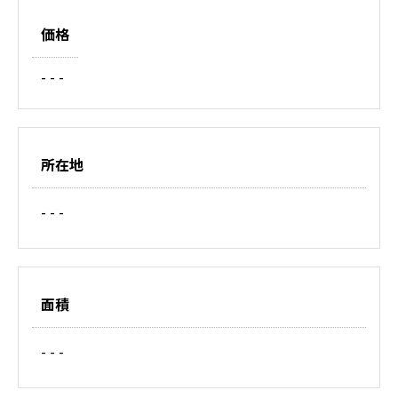
価格
- - -
所在地
- - -
面積
- - -