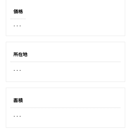
価格
- - -
所在地
- - -
面積
- - -