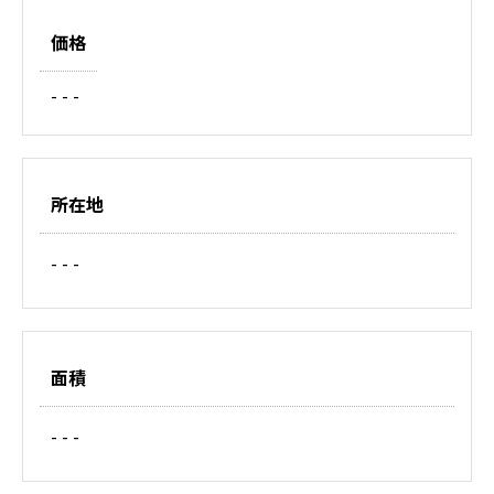
価格
- - -
所在地
- - -
面積
- - -