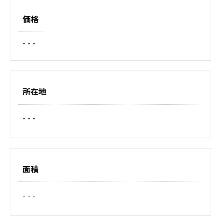
価格
- - -
所在地
- - -
面積
- - -