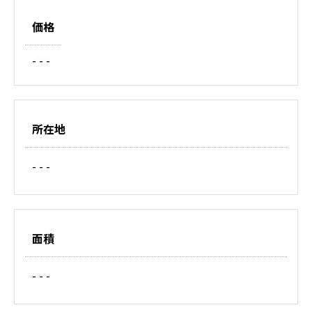
価格
- - -
所在地
- - -
面積
- - -