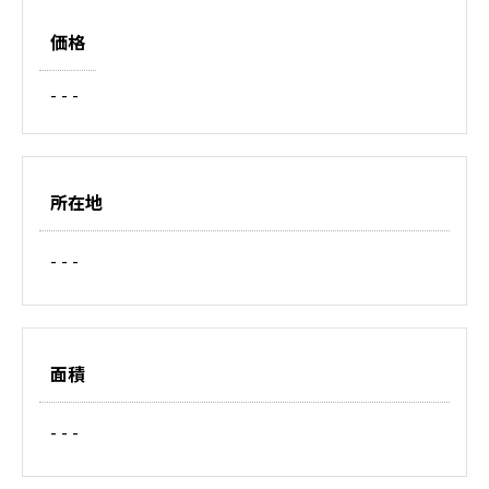
価格
- - -
所在地
- - -
面積
- - -