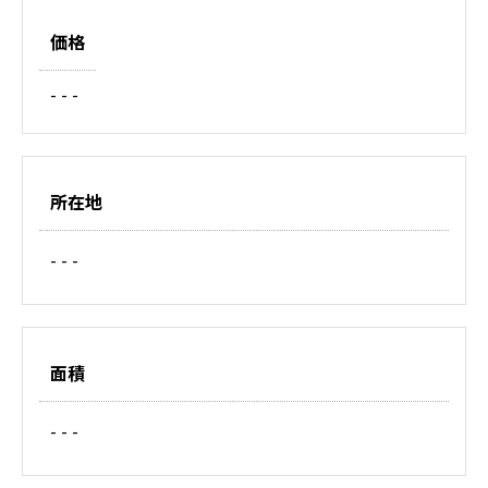
価格
- - -
所在地
- - -
面積
- - -