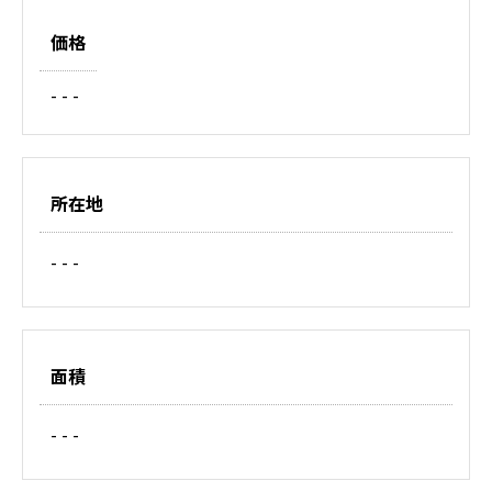
価格
- - -
所在地
- - -
面積
- - -